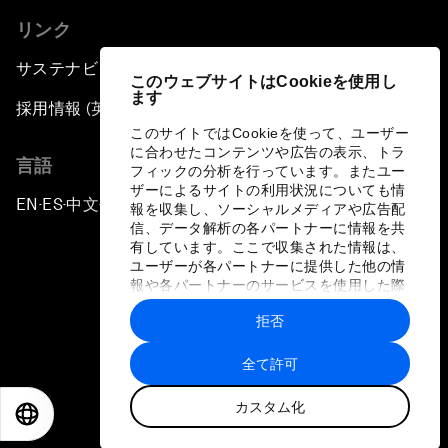
リンク
サステナビリティへの取り組み
このウェブサイトはCookieを使用し
ます
採用情報 (英語のみ)
このサイトではCookieを使って、ユーザー
に合わせたコンテンツや広告の表示、トラ
言語
フィックの分析を行っています。またユー
ザーによるサイトの利用状況についても情
EN
ES
中文
日本語
▪
▪
▪
報を収集し、ソーシャルメディアや広告配
信、データ解析の各パートナーに情報を共
有しています。ここで収集された情報は、
ユーザーが各パートナーに提供した他の情
報や各パートナーのサービスを使用した際
に収集された情報と組み合わされ、各パー
拒否
トナーによって使用されることがありま
プライバシーポリシーと利用規約
す。
全て許可
サイトマップ
カスタム化
©
2026
世界経済フォーラム
EN
ES
中文
日本語