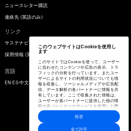
ニュースレター購読
連絡先 (英語のみ)
リンク
サステナビリティへの取り組み
このウェブサイトはCookieを使用し
ます
採用情報 (英語のみ)
このサイトではCookieを使って、ユーザー
に合わせたコンテンツや広告の表示、トラ
言語
フィックの分析を行っています。またユー
ザーによるサイトの利用状況についても情
EN
ES
中文
日本語
▪
▪
▪
報を収集し、ソーシャルメディアや広告配
信、データ解析の各パートナーに情報を共
有しています。ここで収集された情報は、
ユーザーが各パートナーに提供した他の情
報や各パートナーのサービスを使用した際
に収集された情報と組み合わされ、各パー
拒否
トナーによって使用されることがありま
プライバシーポリシーと利用規約
す。
全て許可