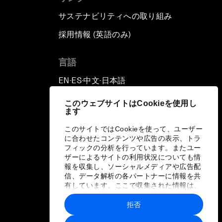
サステナビリティへの取り組み
採用情報 (英語のみ)
て
言語
EN
ES
中文
日本語
▪
▪
▪
このウェブサイトはCookieを使用し
ます
このサイトではCookieを使って、ユーザー
に合わせたコンテンツや広告の表示、トラ
フィックの分析を行っています。またユー
ザーによるサイトの利用状況についても情
報を収集し、ソーシャルメディアや広告配
信、データ解析の各パートナーに情報を共
有しています。ここで収集された情報は、
ユーザーが各パートナーに提供した他の情
報や各パートナーのサービスを使用した際
拒否
に収集された情報と組み合わされ、各パー