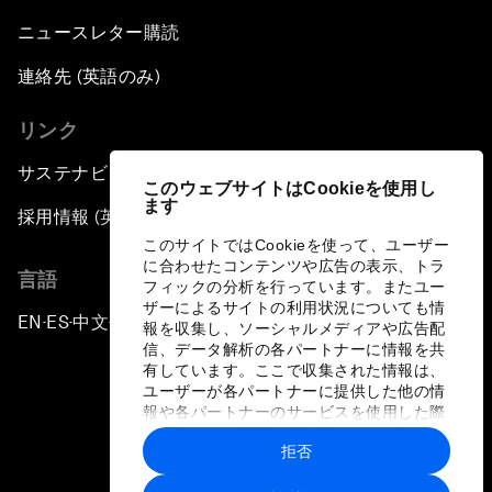
ニュースレター購読
連絡先 (英語のみ)
リンク
サステナビリティへの取り組み
このウェブサイトはCookieを使用し
ます
採用情報 (英語のみ)
このサイトではCookieを使って、ユーザー
に合わせたコンテンツや広告の表示、トラ
言語
フィックの分析を行っています。またユー
ザーによるサイトの利用状況についても情
EN
ES
中文
日本語
▪
▪
▪
報を収集し、ソーシャルメディアや広告配
信、データ解析の各パートナーに情報を共
有しています。ここで収集された情報は、
ユーザーが各パートナーに提供した他の情
報や各パートナーのサービスを使用した際
に収集された情報と組み合わされ、各パー
拒否
トナーによって使用されることがありま
プライバシーポリシーと利用規約
す。