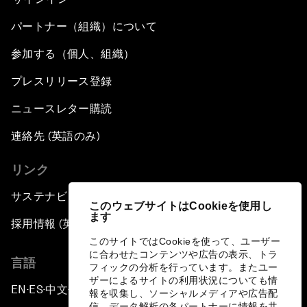
パートナー（組織）について
参加する（個人、組織）
プレスリリース登録
ニュースレター購読
連絡先 (英語のみ)
リンク
サステナビリティへの取り組み
このウェブサイトはCookieを使用し
ます
採用情報 (英語のみ)
このサイトではCookieを使って、ユーザー
に合わせたコンテンツや広告の表示、トラ
言語
フィックの分析を行っています。またユー
ザーによるサイトの利用状況についても情
EN
ES
中文
日本語
▪
▪
▪
報を収集し、ソーシャルメディアや広告配
信、データ解析の各パートナーに情報を共