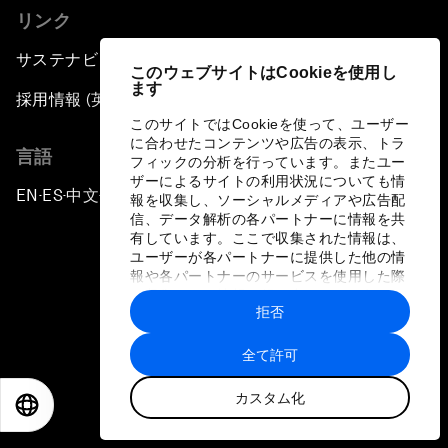
リンク
サステナビリティへの取り組み
このウェブサイトはCookieを使用し
ます
採用情報 (英語のみ)
このサイトではCookieを使って、ユーザー
に合わせたコンテンツや広告の表示、トラ
言語
フィックの分析を行っています。またユー
ザーによるサイトの利用状況についても情
EN
ES
中文
日本語
▪
▪
▪
報を収集し、ソーシャルメディアや広告配
信、データ解析の各パートナーに情報を共
有しています。ここで収集された情報は、
ユーザーが各パートナーに提供した他の情
報や各パートナーのサービスを使用した際
に収集された情報と組み合わされ、各パー
拒否
トナーによって使用されることがありま
プライバシーポリシーと利用規約
す。
全て許可
サイトマップ
カスタム化
©
2026
世界経済フォーラム
EN
ES
中文
日本語