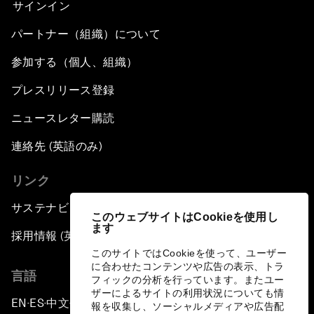
サインイン
パートナー（組織）について
参加する（個人、組織）
プレスリリース登録
ニュースレター購読
連絡先 (英語のみ)
リンク
サステナビリティへの取り組み
このウェブサイトはCookieを使用し
ます
採用情報 (英語のみ)
このサイトではCookieを使って、ユーザー
に合わせたコンテンツや広告の表示、トラ
言語
フィックの分析を行っています。またユー
ザーによるサイトの利用状況についても情
EN
ES
中文
日本語
▪
▪
▪
報を収集し、ソーシャルメディアや広告配