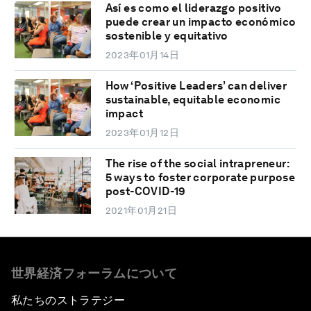
Así es como el liderazgo positivo
puede crear un impacto económico
sostenible y equitativo
2023年01月14日
How ‘Positive Leaders’ can deliver
sustainable, equitable economic
impact
2023年01月12日
The rise of the social intrapreneur:
5 ways to foster corporate purpose
post-COVID-19
2021年01月21日
世界経済フォーラムについて
私たちのストラテジー