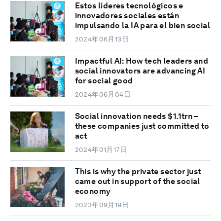
Estos líderes tecnológicos e
innovadores sociales están
impulsando la IA para el bien social
2024年06月13日
Impactful AI: How tech leaders and
social innovators are advancing AI
for social good
2024年06月04日
Social innovation needs $1.1trn –
these companies just committed to
act
2024年01月17日
This is why the private sector just
came out in support of the social
economy
2023年09月19日