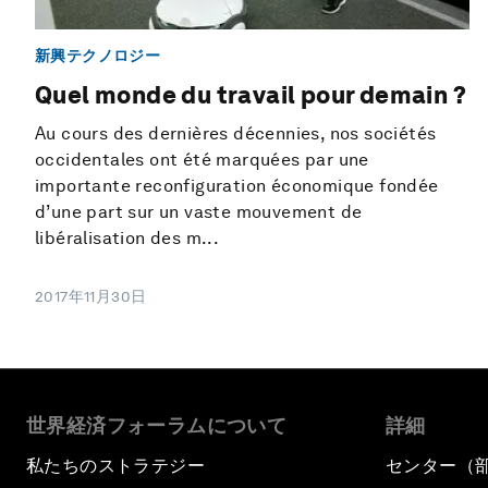
新興テクノロジー
Quel monde du travail pour demain ?
Au cours des dernières décennies, nos sociétés
occidentales ont été marquées par une
importante reconfiguration économique fondée
d’une part sur un vaste mouvement de
libéralisation des m...
2017年11月30日
世界経済フォーラムについて
詳細
私たちのストラテジー
センター（