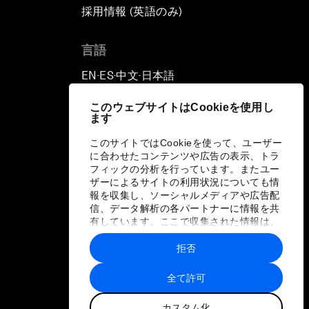
採用情報 (英語のみ)
て
言語
EN
ES
中文
日本語
▪
▪
▪
このウェブサイトはCookieを使用し
ます
このサイトではCookieを使って、ユーザー
に合わせたコンテンツや広告の表示、トラ
フィックの分析を行っています。またユー
ザーによるサイトの利用状況についても情
報を収集し、ソーシャルメディアや広告配
信、データ解析の各パートナーに情報を共
有しています。ここで収集された情報は、
ユーザーが各パートナーに提供した他の情
報や各パートナーのサービスを使用した際
拒否
に収集された情報と組み合わされ、各パー
トナーによって使用されることがありま
全て許可
す。
カスタム化