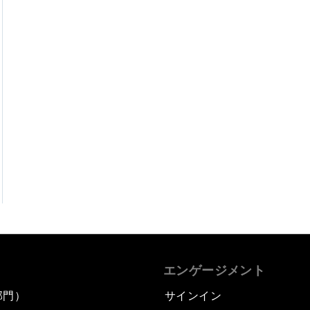
エンゲージメント
部門）
サインイン