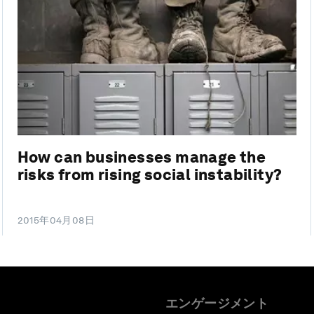
How can businesses manage the
risks from rising social instability?
2015年04月08日
エンゲージメント