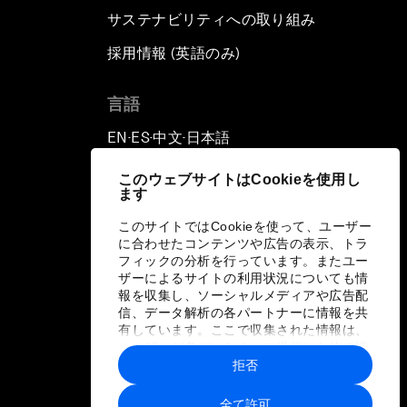
サステナビリティへの取り組み
採用情報 (英語のみ)
て
言語
EN
ES
中文
日本語
▪
▪
▪
このウェブサイトはCookieを使用し
ます
このサイトではCookieを使って、ユーザー
に合わせたコンテンツや広告の表示、トラ
フィックの分析を行っています。またユー
ザーによるサイトの利用状況についても情
報を収集し、ソーシャルメディアや広告配
信、データ解析の各パートナーに情報を共
有しています。ここで収集された情報は、
ユーザーが各パートナーに提供した他の情
報や各パートナーのサービスを使用した際
拒否
に収集された情報と組み合わされ、各パー
トナーによって使用されることがありま
全て許可