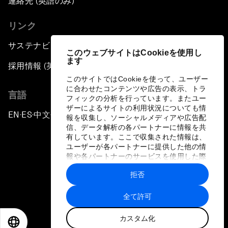
連絡先 (英語のみ)
リンク
サステナビリティへの取り組み
このウェブサイトはCookieを使用し
ます
採用情報 (英語のみ)
このサイトではCookieを使って、ユーザー
に合わせたコンテンツや広告の表示、トラ
言語
フィックの分析を行っています。またユー
ザーによるサイトの利用状況についても情
EN
ES
中文
日本語
▪
▪
▪
報を収集し、ソーシャルメディアや広告配
信、データ解析の各パートナーに情報を共
有しています。ここで収集された情報は、
ユーザーが各パートナーに提供した他の情
報や各パートナーのサービスを使用した際
に収集された情報と組み合わされ、各パー
拒否
トナーによって使用されることがありま
プライバシーポリシーと利用規約
す。
全て許可
サイトマップ
カスタム化
©
2026
世界経済フォーラム
EN
ES
中文
日本語