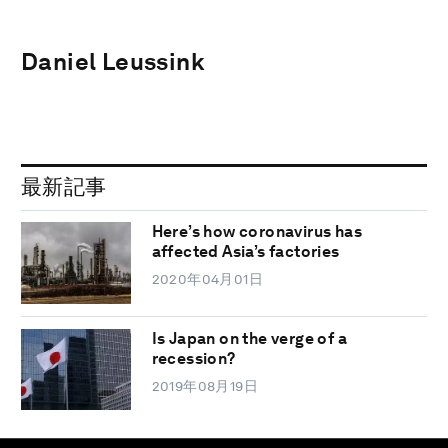
Daniel Leussink
最新記事
Here’s how coronavirus has
affected Asia’s factories
2020年04月01日
Is Japan on the verge of a
recession?
2019年08月19日