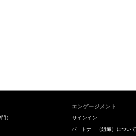
エンゲージメント
部門）
サインイン
パートナー（組織）につい