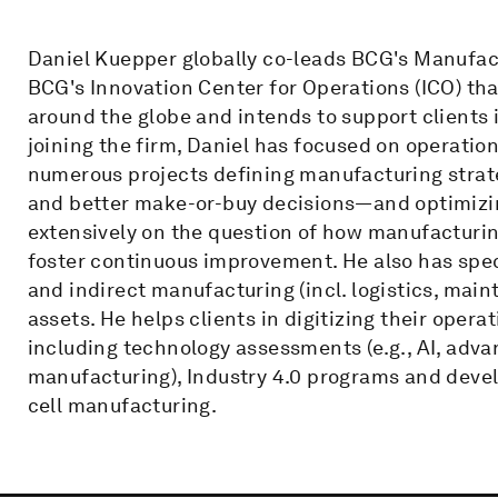
Daniel Kuepper globally co-leads BCG's Manufac
BCG's Innovation Center for Operations (ICO) th
around the globe and intends to support clients i
joining the firm, Daniel has focused on operatio
numerous projects defining manufacturing stra
and better make-or-buy decisions—and optimizi
extensively on the question of how manufacturi
foster continuous improvement. He also has spec
and indirect manufacturing (incl. logistics, main
assets. He helps clients in digitizing their opera
including technology assessments (e.g., AI, advan
manufacturing), Industry 4.0 programs and develo
cell manufacturing.