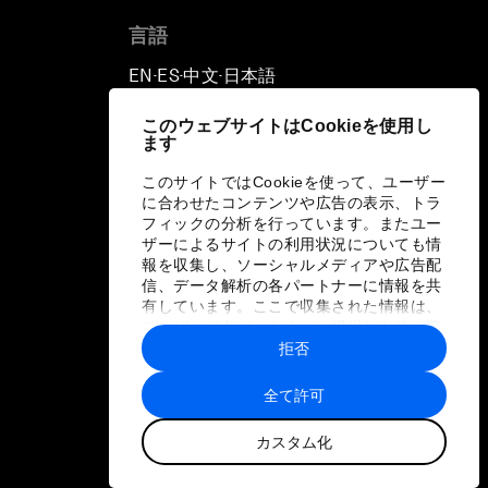
言語
EN
ES
中文
日本語
▪
▪
▪
このウェブサイトはCookieを使用し
ます
このサイトではCookieを使って、ユーザー
に合わせたコンテンツや広告の表示、トラ
フィックの分析を行っています。またユー
ザーによるサイトの利用状況についても情
報を収集し、ソーシャルメディアや広告配
信、データ解析の各パートナーに情報を共
有しています。ここで収集された情報は、
ユーザーが各パートナーに提供した他の情
報や各パートナーのサービスを使用した際
拒否
に収集された情報と組み合わされ、各パー
トナーによって使用されることがありま
全て許可
す。
カスタム化