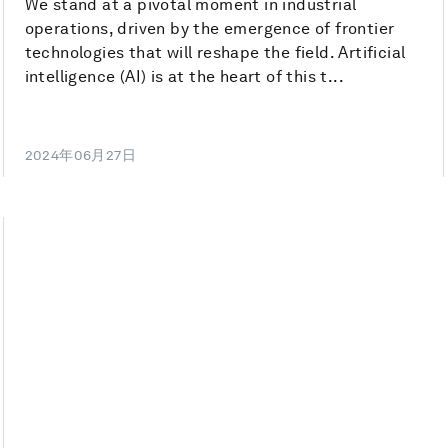
We stand at a pivotal moment in industrial
operations, driven by the emergence of frontier
technologies that will reshape the field. Artificial
intelligence (AI) is at the heart of this t...
2024年06月27日