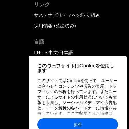
リンク
サステナビリティへの取り組み
採用情報 (英語のみ)
て
言語
EN
ES
中文
日本語
▪
▪
▪
このウェブサイトはCookieを使用し
ます
このサイトではCookieを使って、ユーザー
に合わせたコンテンツや広告の表示、トラ
フィックの分析を行っています。またユー
ザーによるサイトの利用状況についても情
報を収集し、ソーシャルメディアや広告配
信、データ解析の各パートナーに情報を共
有しています。ここで収集された情報は、
ユーザーが各パートナーに提供した他の情
報や各パートナーのサービスを使用した際
拒否