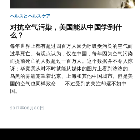
ヘルスとヘルスケア
对抗空气污染，美国能从中国学到什
么？
每年世界上都有超过四百万人因为呼吸受污染的空气而
过早死亡。有观点认为，仅在中国，每年因为空气污染
而提前死亡的人数超过一百万人。这个数据并不令人惊
讶；毕竟我从时不时就能从媒体的图片上看到浓浓的、
乌黑的雾霾笼罩着北京、上海和其他中国城市。但是美
国的空气也同样致命——不过受到的关注却远不如中
国。
2017年08月30日