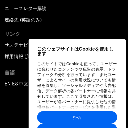
ニュースレター購読
連絡先 (英語のみ)
リンク
サステナビリティへの取り組み
このウェブサイトはCookieを使用し
ます
採用情報 (英語のみ)
このサイトではCookieを使って、ユーザー
に合わせたコンテンツや広告の表示、トラ
言語
フィックの分析を行っています。またユー
ザーによるサイトの利用状況についても情
EN
ES
中文
日本語
▪
▪
▪
報を収集し、ソーシャルメディアや広告配
信、データ解析の各パートナーに情報を共
有しています。ここで収集された情報は、
ユーザーが各パートナーに提供した他の情
報や各パートナーのサービスを使用した際
に収集された情報と組み合わされ、各パー
拒否
トナーによって使用されることがありま
プライバシーポリシーと利用規約
す。