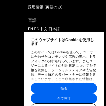
採用情報 (英語のみ)
て
言語
EN
ES
中文
日本語
▪
▪
▪
このウェブサイトはCookieを使用し
ます
このサイトではCookieを使って、ユーザー
に合わせたコンテンツや広告の表示、トラ
フィックの分析を行っています。またユー
ザーによるサイトの利用状況についても情
報を収集し、ソーシャルメディアや広告配
信、データ解析の各パートナーに情報を共
有しています。ここで収集された情報は、
ユーザーが各パートナーに提供した他の情
報や各パートナーのサービスを使用した際
拒否
に収集された情報と組み合わされ、各パー
トナーによって使用されることがありま
全て許可
す。