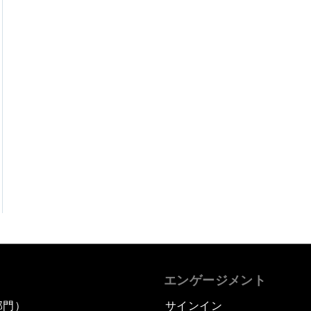
エンゲージメント
部門）
サインイン