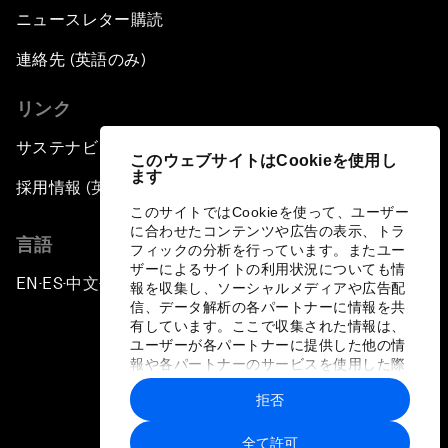
ニュースレター購読
連絡先 (英語のみ)
リンク
サステナビリティへの取り組み
このウェブサイトはCookieを使用し
ます
採用情報 (英語のみ)
このサイトではCookieを使って、ユーザー
に合わせたコンテンツや広告の表示、トラ
言語
フィックの分析を行っています。またユー
ザーによるサイトの利用状況についても情
EN
ES
中文
日本語
▪
▪
▪
報を収集し、ソーシャルメディアや広告配
信、データ解析の各パートナーに情報を共
有しています。ここで収集された情報は、
ユーザーが各パートナーに提供した他の情
報や各パートナーのサービスを使用した際
に収集された情報と組み合わされ、各パー
拒否
トナーによって使用されることがありま
プライバシーポリシーと利用規約
す。
全て許可