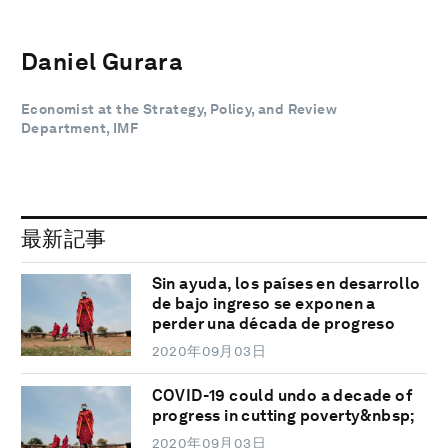
Daniel Gurara
Economist at the Strategy, Policy, and Review
Department, IMF
最新記事
Sin ayuda, los países en desarrollo
de bajo ingreso se exponen a
perder una década de progreso
2020年09月03日
COVID-19 could undo a decade of
progress in cutting poverty&nbsp;
2020年09月03日