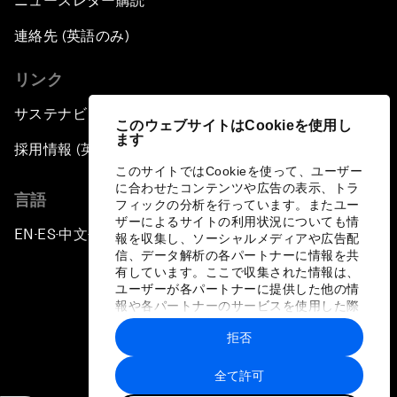
ニュースレター購読
連絡先 (英語のみ)
リンク
サステナビリティへの取り組み
このウェブサイトはCookieを使用し
ます
採用情報 (英語のみ)
このサイトではCookieを使って、ユーザー
に合わせたコンテンツや広告の表示、トラ
言語
フィックの分析を行っています。またユー
ザーによるサイトの利用状況についても情
EN
ES
中文
日本語
▪
▪
▪
報を収集し、ソーシャルメディアや広告配
信、データ解析の各パートナーに情報を共
有しています。ここで収集された情報は、
ユーザーが各パートナーに提供した他の情
報や各パートナーのサービスを使用した際
に収集された情報と組み合わされ、各パー
拒否
トナーによって使用されることがありま
プライバシーポリシーと利用規約
す。
全て許可
サイトマップ