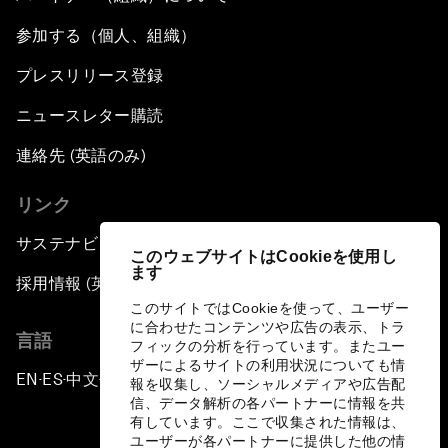
参加する（個人、組織）
プレスリリース登録
ニュースレター購読
連絡先 (英語のみ)
リンク
サステナビリティへの取り組み
このウェブサイトはCookieを使用し
ます
採用情報 (英語のみ)
このサイトではCookieを使って、ユーザー
に合わせたコンテンツや広告の表示、トラ
言語
フィックの分析を行っています。またユー
ザーによるサイトの利用状況についても情
EN
ES
中文
日本語
▪
▪
▪
報を収集し、ソーシャルメディアや広告配
信、データ解析の各パートナーに情報を共
有しています。ここで収集された情報は、
ユーザーが各パートナーに提供した他の情