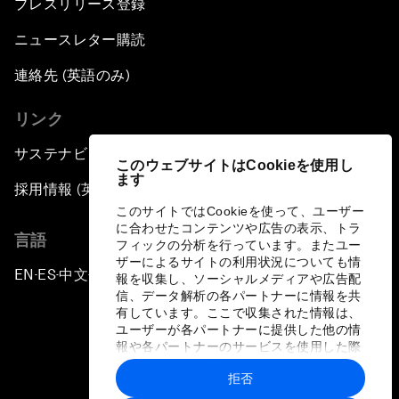
プレスリリース登録
ニュースレター購読
連絡先 (英語のみ)
リンク
サステナビリティへの取り組み
このウェブサイトはCookieを使用し
ます
採用情報 (英語のみ)
このサイトではCookieを使って、ユーザー
に合わせたコンテンツや広告の表示、トラ
言語
フィックの分析を行っています。またユー
ザーによるサイトの利用状況についても情
EN
ES
中文
日本語
▪
▪
▪
報を収集し、ソーシャルメディアや広告配
信、データ解析の各パートナーに情報を共
有しています。ここで収集された情報は、
ユーザーが各パートナーに提供した他の情
報や各パートナーのサービスを使用した際
に収集された情報と組み合わされ、各パー
拒否
トナーによって使用されることがありま
プライバシーポリシーと利用規約
す。