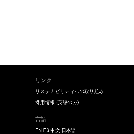
リンク
サステナビリティへの取り組み
採用情報 (英語のみ)
て
言語
EN
ES
中文
日本語
▪
▪
▪