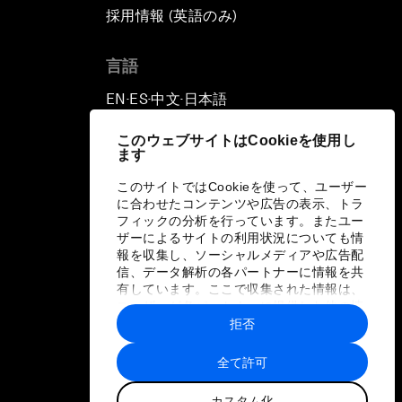
採用情報 (英語のみ)
て
言語
EN
ES
中文
日本語
▪
▪
▪
このウェブサイトはCookieを使用し
ます
このサイトではCookieを使って、ユーザー
に合わせたコンテンツや広告の表示、トラ
フィックの分析を行っています。またユー
ザーによるサイトの利用状況についても情
報を収集し、ソーシャルメディアや広告配
信、データ解析の各パートナーに情報を共
有しています。ここで収集された情報は、
ユーザーが各パートナーに提供した他の情
報や各パートナーのサービスを使用した際
拒否
に収集された情報と組み合わされ、各パー
トナーによって使用されることがありま
全て許可
す。
カスタム化