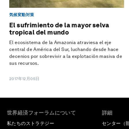
気候変動対策
El sufrimiento de la mayor selva
tropical del mundo
El ecosistema de la Amazonia atraviesa el eje
central de América del Sur, luchando desde hace
decenios por sobrevivir a la explotación masiva de
sus recursos.
2017年12月05日
世界経済フォーラムについて
詳細
私たちのストラテジー
センター（