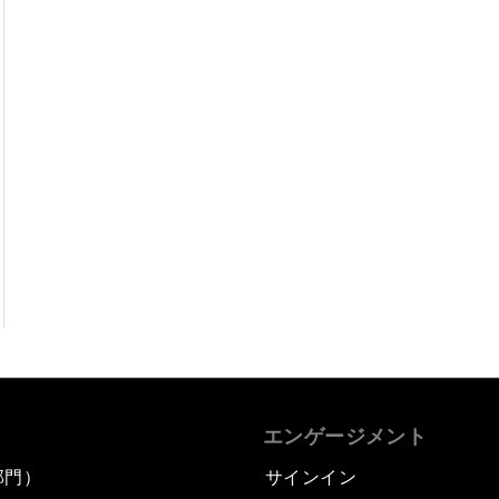
エンゲージメント
部門）
サインイン