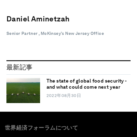
Daniel Aminetzah
Senior Partner , McKinsey’s New Jersey Office
最新記事
The state of global food security -
and what could come next year
2022年08月30日
世界経済フォーラムについて