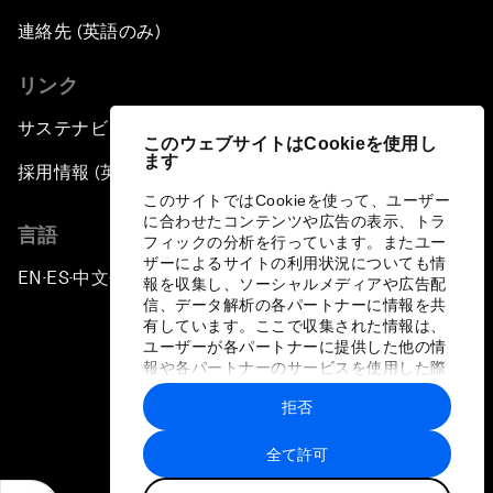
連絡先 (英語のみ)
リンク
サステナビリティへの取り組み
このウェブサイトはCookieを使用し
ます
採用情報 (英語のみ)
このサイトではCookieを使って、ユーザー
に合わせたコンテンツや広告の表示、トラ
言語
フィックの分析を行っています。またユー
ザーによるサイトの利用状況についても情
EN
ES
中文
日本語
▪
▪
▪
報を収集し、ソーシャルメディアや広告配
信、データ解析の各パートナーに情報を共
有しています。ここで収集された情報は、
ユーザーが各パートナーに提供した他の情
報や各パートナーのサービスを使用した際
に収集された情報と組み合わされ、各パー
拒否
トナーによって使用されることがありま
プライバシーポリシーと利用規約
す。
全て許可
サイトマップ