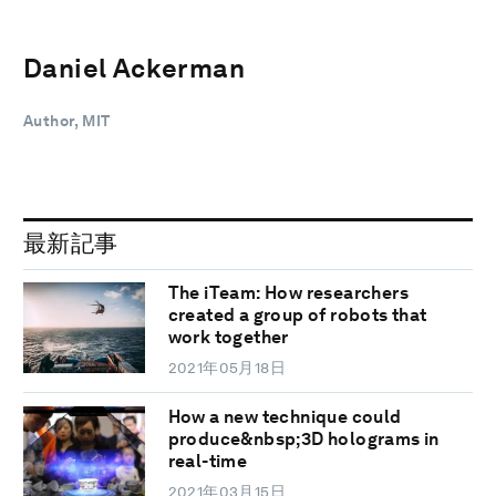
Daniel Ackerman
Author, MIT
最新記事
The iTeam: How researchers
created a group of robots that
work together
2021年05月18日
How a new technique could
produce&nbsp;3D holograms in
real-time
2021年03月15日