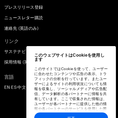
プレスリリース登録
ニュースレター購読
連絡先 (英語のみ)
リンク
サステナビリティへの取り組み
このウェブサイトはCookieを使用し
ます
採用情報 (英語のみ)
このサイトではCookieを使って、ユーザー
に合わせたコンテンツや広告の表示、トラ
言語
フィックの分析を行っています。またユー
ザーによるサイトの利用状況についても情
EN
ES
中文
日本語
▪
▪
▪
報を収集し、ソーシャルメディアや広告配
信、データ解析の各パートナーに情報を共
有しています。ここで収集された情報は、
ユーザーが各パートナーに提供した他の情
報や各パートナーのサービスを使用した際
に収集された情報と組み合わされ、各パー