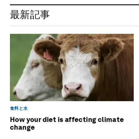
最新記事
食料と水
How your diet is affecting climate
change