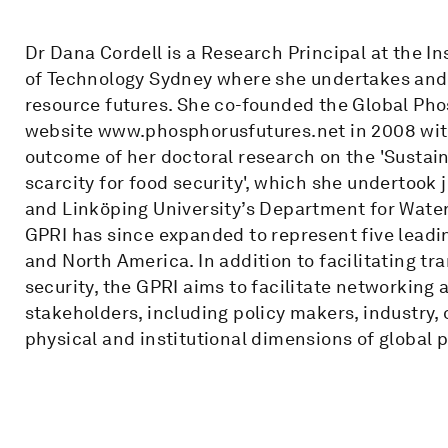
Dr Dana Cordell is a Research Principal at the In
of Technology Sydney where she undertakes and 
resource futures. She co-founded the Global Pho
website www.phosphorusfutures.net in 2008 with
outcome of her doctoral research on the 'Sustain
scarcity for food security', which she undertook j
and Linköping University’s Department for Wate
GPRI has since expanded to represent five leadin
and North America. In addition to facilitating t
security, the GPRI aims to facilitate networking
stakeholders, including policy makers, industry, 
physical and institutional dimensions of global 