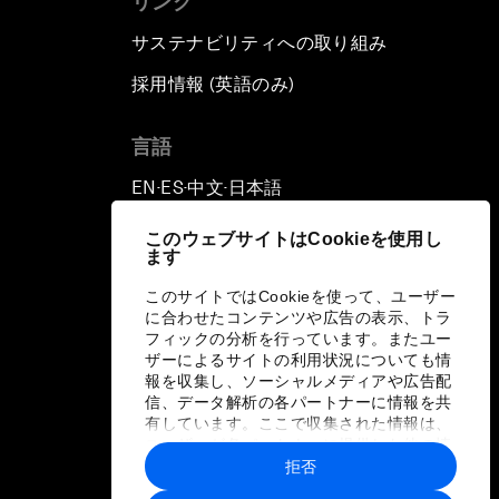
リンク
サステナビリティへの取り組み
採用情報 (英語のみ)
て
言語
EN
ES
中文
日本語
▪
▪
▪
このウェブサイトはCookieを使用し
ます
このサイトではCookieを使って、ユーザー
に合わせたコンテンツや広告の表示、トラ
フィックの分析を行っています。またユー
ザーによるサイトの利用状況についても情
報を収集し、ソーシャルメディアや広告配
信、データ解析の各パートナーに情報を共
有しています。ここで収集された情報は、
ユーザーが各パートナーに提供した他の情
報や各パートナーのサービスを使用した際
拒否
に収集された情報と組み合わされ、各パー