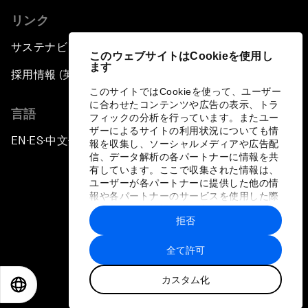
リンク
サステナビリティへの取り組み
このウェブサイトはCookieを使用し
ます
採用情報 (英語のみ)
このサイトではCookieを使って、ユーザー
に合わせたコンテンツや広告の表示、トラ
言語
フィックの分析を行っています。またユー
ザーによるサイトの利用状況についても情
EN
ES
中文
日本語
▪
▪
▪
報を収集し、ソーシャルメディアや広告配
信、データ解析の各パートナーに情報を共
有しています。ここで収集された情報は、
ユーザーが各パートナーに提供した他の情
報や各パートナーのサービスを使用した際
に収集された情報と組み合わされ、各パー
拒否
トナーによって使用されることがありま
プライバシーポリシーと利用規約
す。
全て許可
サイトマップ
カスタム化
©
2026
世界経済フォーラム
EN
ES
中文
日本語