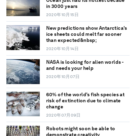
Ocean just had its hottest decade
in 3000 years
2020年10月15日
New predictions show Antarctica's
ice sheets could melt far sooner
than expected&nbsp;
2020年10月14日
NASA is looking for alien worlds -
and needs your help
2020年10月07日
60% of the world's fish species at
risk of extinction due to climate
change
2020年07月09日
Robots might soon be able to
demonstrate creativity