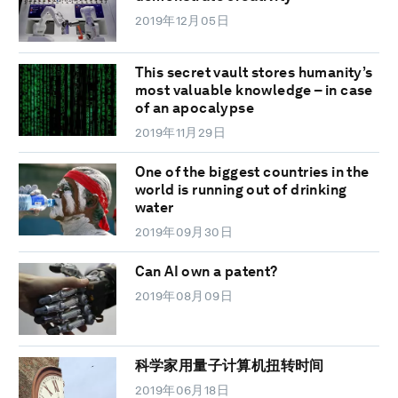
2019年12月05日
This secret vault stores humanity’s
most valuable knowledge – in case
of an apocalypse
2019年11月29日
One of the biggest countries in the
world is running out of drinking
water
2019年09月30日
Can AI own a patent?
2019年08月09日
科学家用量子计算机扭转时间
2019年06月18日