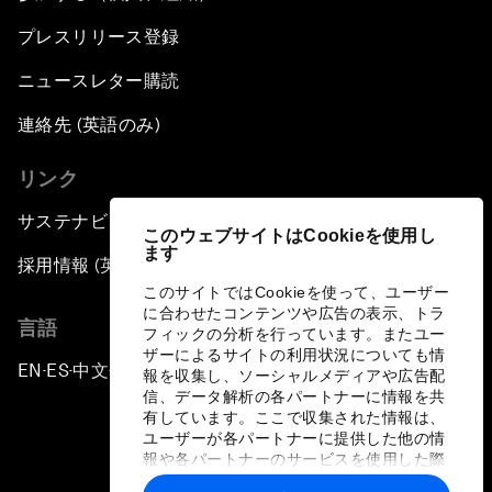
プレスリリース登録
ニュースレター購読
連絡先 (英語のみ)
リンク
サステナビリティへの取り組み
このウェブサイトはCookieを使用し
ます
採用情報 (英語のみ)
このサイトではCookieを使って、ユーザー
に合わせたコンテンツや広告の表示、トラ
言語
フィックの分析を行っています。またユー
ザーによるサイトの利用状況についても情
EN
ES
中文
日本語
▪
▪
▪
報を収集し、ソーシャルメディアや広告配
信、データ解析の各パートナーに情報を共
有しています。ここで収集された情報は、
ユーザーが各パートナーに提供した他の情
報や各パートナーのサービスを使用した際
に収集された情報と組み合わされ、各パー