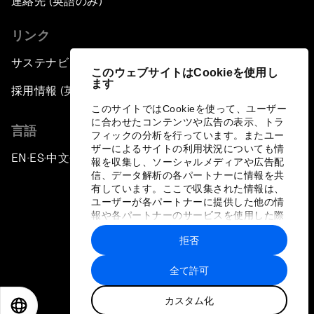
連絡先 (英語のみ)
リンク
サステナビリティへの取り組み
このウェブサイトはCookieを使用し
ます
採用情報 (英語のみ)
このサイトではCookieを使って、ユーザー
に合わせたコンテンツや広告の表示、トラ
言語
フィックの分析を行っています。またユー
ザーによるサイトの利用状況についても情
EN
ES
中文
日本語
▪
▪
▪
報を収集し、ソーシャルメディアや広告配
信、データ解析の各パートナーに情報を共
有しています。ここで収集された情報は、
ユーザーが各パートナーに提供した他の情
報や各パートナーのサービスを使用した際
に収集された情報と組み合わされ、各パー
拒否
トナーによって使用されることがありま
プライバシーポリシーと利用規約
す。
全て許可
サイトマップ
カスタム化
©
2026
世界経済フォーラム
EN
ES
中文
日本語