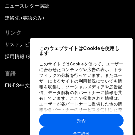
ニュースレター購読
連絡先 (英語のみ)
リンク
サステナビリティへの取り組み
このウェブサイトはCookieを使用し
ます
採用情報 (英語のみ)
このサイトではCookieを使って、ユーザー
に合わせたコンテンツや広告の表示、トラ
言語
フィックの分析を行っています。またユー
ザーによるサイトの利用状況についても情
EN
ES
中文
日本語
▪
▪
▪
報を収集し、ソーシャルメディアや広告配
信、データ解析の各パートナーに情報を共
有しています。ここで収集された情報は、
ユーザーが各パートナーに提供した他の情
報や各パートナーのサービスを使用した際
に収集された情報と組み合わされ、各パー
拒否
トナーによって使用されることがありま
プライバシーポリシーと利用規約
す。
全て許可