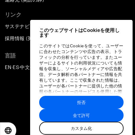
リンク
サステナビリティへの取り組み
このウェブサイトはCookieを使用し
ます
採用情報 (英語のみ)
このサイトではCookieを使って、ユーザー
に合わせたコンテンツや広告の表示、トラ
言語
フィックの分析を行っています。またユー
ザーによるサイトの利用状況についても情
EN
ES
中文
日本語
▪
▪
▪
報を収集し、ソーシャルメディアや広告配
信、データ解析の各パートナーに情報を共
有しています。ここで収集された情報は、
ユーザーが各パートナーに提供した他の情
報や各パートナーのサービスを使用した際
に収集された情報と組み合わされ、各パー
拒否
トナーによって使用されることがありま
プライバシーポリシーと利用規約
す。
全て許可
サイトマップ
カスタム化
©
2026
世界経済フォーラム
EN
ES
中文
日本語