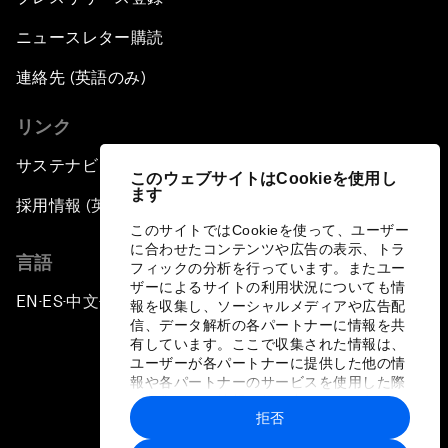
ニュースレター購読
連絡先 (英語のみ)
リンク
サステナビリティへの取り組み
このウェブサイトはCookieを使用し
ます
採用情報 (英語のみ)
このサイトではCookieを使って、ユーザー
に合わせたコンテンツや広告の表示、トラ
言語
フィックの分析を行っています。またユー
ザーによるサイトの利用状況についても情
EN
ES
中文
日本語
▪
▪
▪
報を収集し、ソーシャルメディアや広告配
信、データ解析の各パートナーに情報を共
有しています。ここで収集された情報は、
ユーザーが各パートナーに提供した他の情
報や各パートナーのサービスを使用した際
に収集された情報と組み合わされ、各パー
拒否
トナーによって使用されることがありま
プライバシーポリシーと利用規約
す。