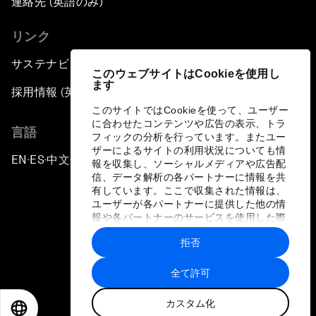
連絡先 (英語のみ)
リンク
サステナビリティへの取り組み
このウェブサイトはCookieを使用し
ます
採用情報 (英語のみ)
このサイトではCookieを使って、ユーザー
に合わせたコンテンツや広告の表示、トラ
言語
フィックの分析を行っています。またユー
ザーによるサイトの利用状況についても情
EN
ES
中文
日本語
▪
▪
▪
報を収集し、ソーシャルメディアや広告配
信、データ解析の各パートナーに情報を共
有しています。ここで収集された情報は、
ユーザーが各パートナーに提供した他の情
報や各パートナーのサービスを使用した際
に収集された情報と組み合わされ、各パー
拒否
トナーによって使用されることがありま
プライバシーポリシーと利用規約
す。
全て許可
サイトマップ
カスタム化
©
2026
世界経済フォーラム
EN
ES
中文
日本語