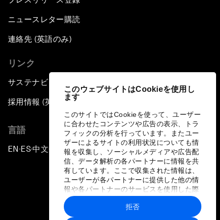
ニュースレター購読
連絡先 (英語のみ)
リンク
サステナビリティへの取り組み
このウェブサイトはCookieを使用し
ます
採用情報 (英語のみ)
このサイトではCookieを使って、ユーザー
に合わせたコンテンツや広告の表示、トラ
言語
フィックの分析を行っています。またユー
ザーによるサイトの利用状況についても情
EN
ES
中文
日本語
▪
▪
▪
報を収集し、ソーシャルメディアや広告配
信、データ解析の各パートナーに情報を共
有しています。ここで収集された情報は、
ユーザーが各パートナーに提供した他の情
報や各パートナーのサービスを使用した際
に収集された情報と組み合わされ、各パー
拒否
トナーによって使用されることがありま
プライバシーポリシーと利用規約
す。