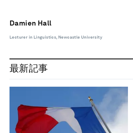
Damien Hall
Lecturer in Linguistics, Newcastle University
最新記事