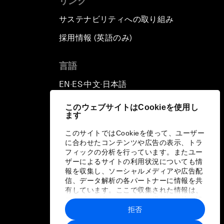
リンク
サステナビリティへの取り組み
採用情報 (英語のみ)
て
言語
EN
ES
中文
日本語
▪
▪
▪
このウェブサイトはCookieを使用し
ます
このサイトではCookieを使って、ユーザー
に合わせたコンテンツや広告の表示、トラ
フィックの分析を行っています。またユー
ザーによるサイトの利用状況についても情
報を収集し、ソーシャルメディアや広告配
信、データ解析の各パートナーに情報を共
有しています。ここで収集された情報は、
ユーザーが各パートナーに提供した他の情
報や各パートナーのサービスを使用した際
拒否
に収集された情報と組み合わされ、各パー