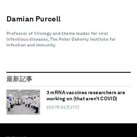
Damian Purcell
Professor of Virology and theme leader for viral
infectious diseases, The Peter Doherty Institute for
Infection and Immunity
最新記事
3 mRNA vaccines researchers are
working on (that aren’t COVID)
2021年04月27日