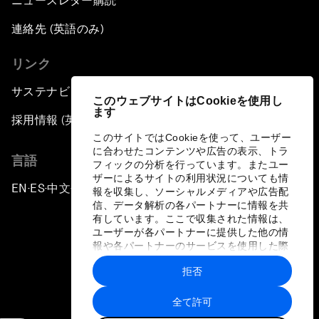
ニュースレター購読
連絡先 (英語のみ)
リンク
サステナビリティへの取り組み
このウェブサイトはCookieを使用し
ます
採用情報 (英語のみ)
このサイトではCookieを使って、ユーザー
に合わせたコンテンツや広告の表示、トラ
言語
フィックの分析を行っています。またユー
ザーによるサイトの利用状況についても情
EN
ES
中文
日本語
▪
▪
▪
報を収集し、ソーシャルメディアや広告配
信、データ解析の各パートナーに情報を共
有しています。ここで収集された情報は、
ユーザーが各パートナーに提供した他の情
報や各パートナーのサービスを使用した際
に収集された情報と組み合わされ、各パー
拒否
トナーによって使用されることがありま
プライバシーポリシーと利用規約
す。
全て許可
サイトマップ