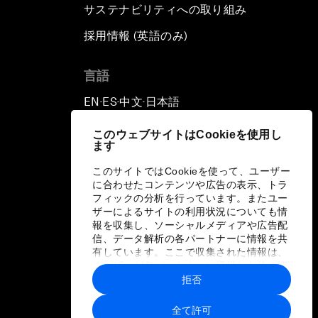
サステナビリティへの取り組み
採用情報 (英語のみ)
て
言語
EN
ES
中文
日本語
▪
▪
▪
このウェブサイトはCookieを使用し
ます
このサイトではCookieを使って、ユーザー
に合わせたコンテンツや広告の表示、トラ
フィックの分析を行っています。またユー
ザーによるサイトの利用状況についても情
報を収集し、ソーシャルメディアや広告配
信、データ解析の各パートナーに情報を共
有しています。ここで収集された情報は、
ユーザーが各パートナーに提供した他の情
報や各パートナーのサービスを使用した際
拒否
に収集された情報と組み合わされ、各パー
トナーによって使用されることがありま
全て許可