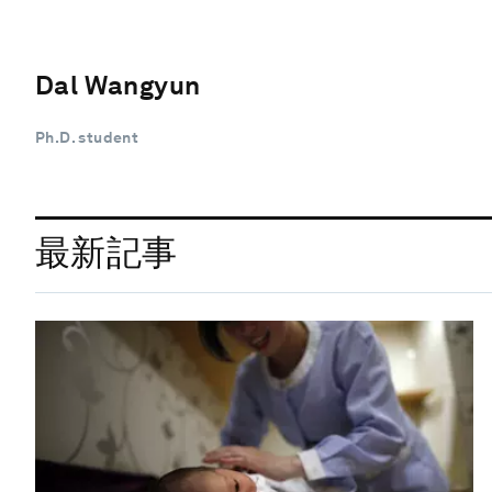
Dal Wangyun
Ph.D. student
最新記事