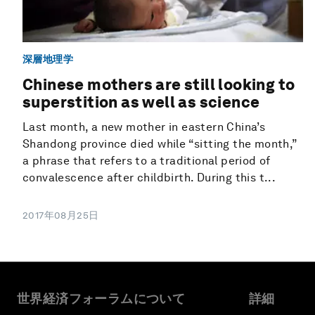
深層地理学
Chinese mothers are still looking to
superstition as well as science
Last month, a new mother in eastern China’s
Shandong province died while “sitting the month,”
a phrase that refers to a traditional period of
convalescence after childbirth. During this t...
2017年08月25日
世界経済フォーラムについて
詳細