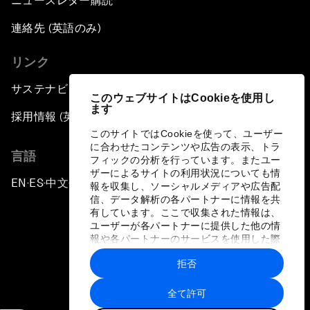
ニュースレター購読
連絡先 (英語のみ)
リンク
サステナビリティへの取り組み
このウェブサイトはCookieを使用し
ます
採用情報 (英語のみ)
このサイトではCookieを使って、ユーザー
に合わせたコンテンツや広告の表示、トラ
言語
フィックの分析を行っています。またユー
ザーによるサイトの利用状況についても情
EN
ES
中文
日本語
▪
▪
▪
報を収集し、ソーシャルメディアや広告配
信、データ解析の各パートナーに情報を共
有しています。ここで収集された情報は、
ユーザーが各パートナーに提供した他の情
報や各パートナーのサービスを使用した際
に収集された情報と組み合わされ、各パー
拒否
トナーによって使用されることがありま
プライバシーポリシーと利用規約
す。
全て許可
サイトマップ