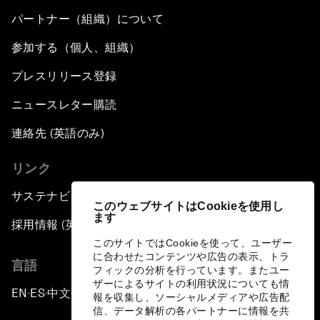
パートナー（組織）について
参加する（個人、組織）
プレスリリース登録
ニュースレター購読
連絡先 (英語のみ)
リンク
サステナビリティへの取り組み
このウェブサイトはCookieを使用し
ます
採用情報 (英語のみ)
このサイトではCookieを使って、ユーザー
に合わせたコンテンツや広告の表示、トラ
言語
フィックの分析を行っています。またユー
ザーによるサイトの利用状況についても情
EN
ES
中文
日本語
▪
▪
▪
報を収集し、ソーシャルメディアや広告配
信、データ解析の各パートナーに情報を共