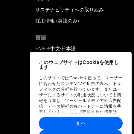
サステナビリティへの取り組み
採用情報 (英語のみ)
て
言語
EN
ES
中文
日本語
▪
▪
▪
このウェブサイトはCookieを使用し
ます
このサイトではCookieを使って、ユーザー
に合わせたコンテンツや広告の表示、トラ
フィックの分析を行っています。またユー
ザーによるサイトの利用状況についても情
報を収集し、ソーシャルメディアや広告配
信、データ解析の各パートナーに情報を共
有しています。ここで収集された情報は、
ユーザーが各パートナーに提供した他の情
報や各パートナーのサービスを使用した際
拒否
に収集された情報と組み合わされ、各パー