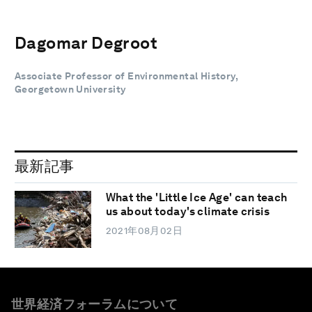
Dagomar Degroot
Associate Professor of Environmental History,
Georgetown University
最新記事
What the 'Little Ice Age' can teach
us about today's climate crisis
2021年08月02日
世界経済フォーラムについて