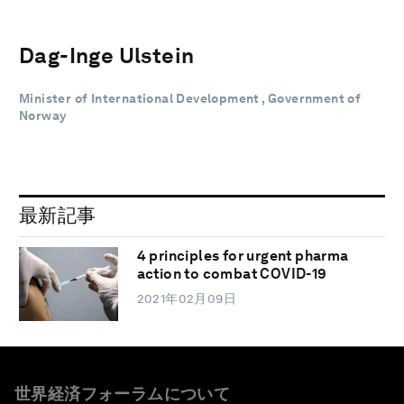
Dag-Inge Ulstein
Minister of International Development , Government of
Norway
最新記事
4 principles for urgent pharma
action to combat COVID-19
2021年02月09日
世界経済フォーラムについて