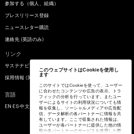
参加する（個人、組織）
プレスリリース登録
ニュースレター購読
連絡先 (英語のみ)
リンク
サステナビリティへの取り組み
このウェブサイトはCookieを使用し
ます
採用情報 (英語のみ)
このサイトではCookieを使って、ユーザー
に合わせたコンテンツや広告の表示、トラ
言語
フィックの分析を行っています。またユー
ザーによるサイトの利用状況についても情
EN
ES
中文
日本語
▪
▪
▪
報を収集し、ソーシャルメディアや広告配
信、データ解析の各パートナーに情報を共
有しています。ここで収集された情報は、
ユーザーが各パートナーに提供した他の情
報や各パートナーのサービスを使用した際