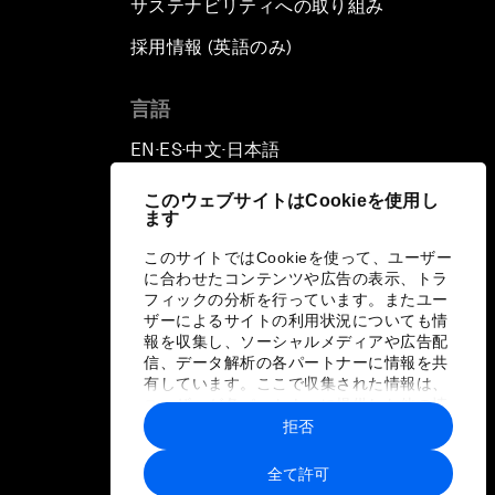
サステナビリティへの取り組み
採用情報 (英語のみ)
て
言語
EN
ES
中文
日本語
▪
▪
▪
このウェブサイトはCookieを使用し
ます
このサイトではCookieを使って、ユーザー
に合わせたコンテンツや広告の表示、トラ
フィックの分析を行っています。またユー
ザーによるサイトの利用状況についても情
報を収集し、ソーシャルメディアや広告配
信、データ解析の各パートナーに情報を共
有しています。ここで収集された情報は、
ユーザーが各パートナーに提供した他の情
報や各パートナーのサービスを使用した際
拒否
に収集された情報と組み合わされ、各パー
トナーによって使用されることがありま
全て許可
す。