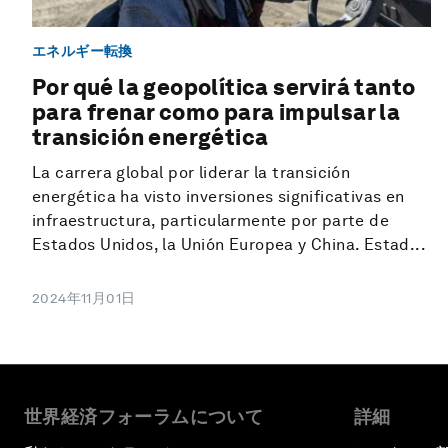
エネルギー転換
Por qué la geopolítica servirá tanto
para frenar como para impulsar la
transición energética
La carrera global por liderar la transición
energética ha visto inversiones significativas en
infraestructura, particularmente por parte de
Estados Unidos, la Unión Europea y China. Estad...
2024年11月01日
世界経済フォーラムについて
詳細