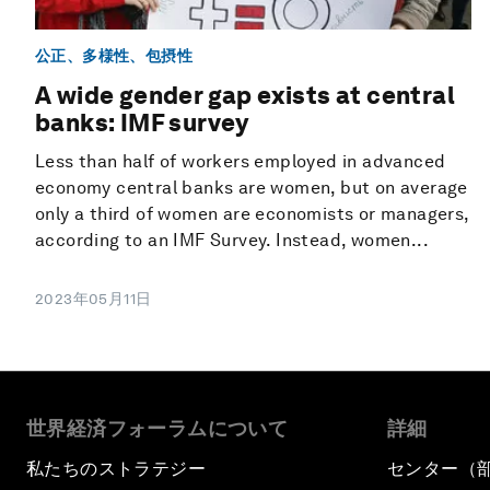
公正、多様性、包摂性
A wide gender gap exists at central
banks: IMF survey
Less than half of workers employed in advanced
economy central banks are women, but on average
only a third of women are economists or managers,
according to an IMF Survey. Instead, women...
2023年05月11日
世界経済フォーラムについて
詳細
私たちのストラテジー
センター（