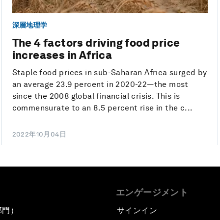
深層地理学
The 4 factors driving food price
increases in Africa
Staple food prices in sub-Saharan Africa surged by
an average 23.9 percent in 2020-22—the most
since the 2008 global financial crisis. This is
commensurate to an 8.5 percent rise in the c...
2022年10月04日
エンゲージメント
部門）
サインイン