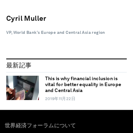
Cyril Muller
VP, World Bank’s Europe and Central Asia region
最新記事
This is why financial inclusion is
vital for better equality in Europe
and Central Asia
2019年11月22日
世界経済フォーラムについて