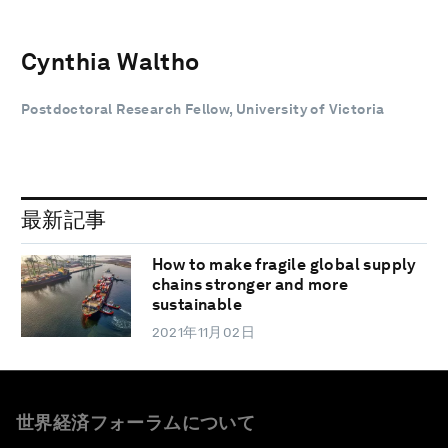
Cynthia Waltho
Postdoctoral Research Fellow, University of Victoria
最新記事
How to make fragile global supply
chains stronger and more
sustainable
2021年11月02日
世界経済フォーラムについて