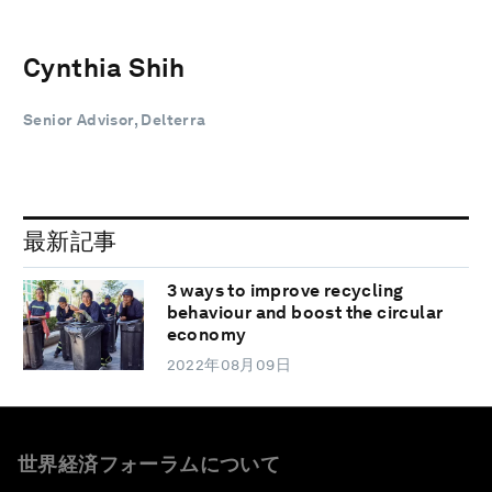
Cynthia Shih
Senior Advisor, Delterra
最新記事
3 ways to improve recycling
behaviour and boost the circular
economy
2022年08月09日
世界経済フォーラムについて